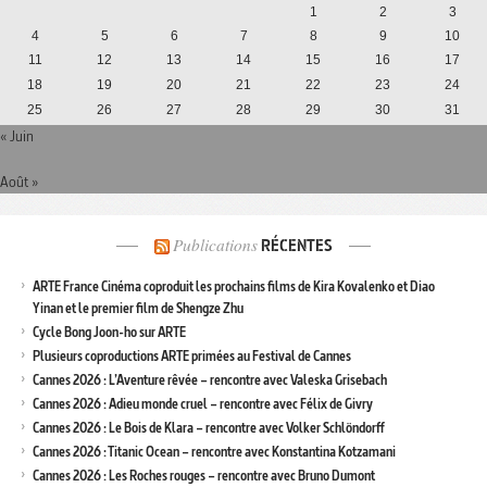
1
2
3
4
5
6
7
8
9
10
11
12
13
14
15
16
17
18
19
20
21
22
23
24
25
26
27
28
29
30
31
« Juin
Août »
Publications
RÉCENTES
ARTE France Cinéma coproduit les prochains films de Kira Kovalenko et Diao
Yinan et le premier film de Shengze Zhu
Cycle Bong Joon-ho sur ARTE
Plusieurs coproductions ARTE primées au Festival de Cannes
Cannes 2026 : L’Aventure rêvée – rencontre avec Valeska Grisebach
Cannes 2026 : Adieu monde cruel – rencontre avec Félix de Givry
Cannes 2026 : Le Bois de Klara – rencontre avec Volker Schlöndorff
Cannes 2026 : Titanic Ocean – rencontre avec Konstantina Kotzamani
Cannes 2026 : Les Roches rouges – rencontre avec Bruno Dumont