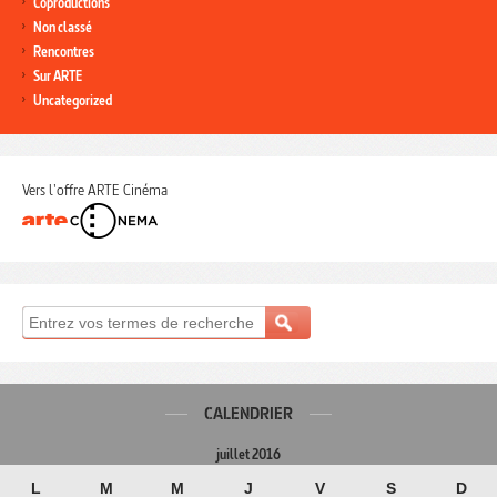
Coproductions
Non classé
Rencontres
Sur ARTE
Uncategorized
Vers l'offre ARTE Cinéma
CALENDRIER
juillet 2016
L
M
M
J
V
S
D