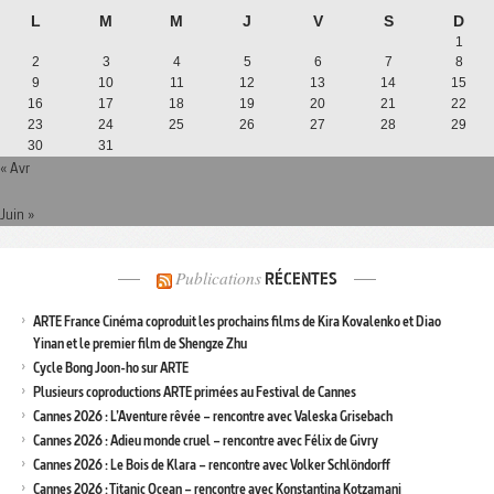
L
M
M
J
V
S
D
1
2
3
4
5
6
7
8
9
10
11
12
13
14
15
16
17
18
19
20
21
22
23
24
25
26
27
28
29
30
31
« Avr
Juin »
Publications
RÉCENTES
ARTE France Cinéma coproduit les prochains films de Kira Kovalenko et Diao
Yinan et le premier film de Shengze Zhu
Cycle Bong Joon-ho sur ARTE
Plusieurs coproductions ARTE primées au Festival de Cannes
Cannes 2026 : L’Aventure rêvée – rencontre avec Valeska Grisebach
Cannes 2026 : Adieu monde cruel – rencontre avec Félix de Givry
Cannes 2026 : Le Bois de Klara – rencontre avec Volker Schlöndorff
Cannes 2026 : Titanic Ocean – rencontre avec Konstantina Kotzamani