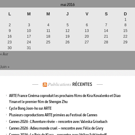
mai 2016
L
M
M
J
V
S
D
1
2
3
4
5
6
7
8
9
10
11
12
13
14
15
16
17
18
19
20
21
22
23
24
25
26
27
28
29
30
31
« Avr
Juin »
Publications
RÉCENTES
ARTE France Cinéma coproduit les prochains films de Kira Kovalenko et Diao
Yinan et le premier film de Shengze Zhu
Cycle Bong Joon-ho sur ARTE
Plusieurs coproductions ARTE primées au Festival de Cannes
Cannes 2026 : L’Aventure rêvée – rencontre avec Valeska Grisebach
Cannes 2026 : Adieu monde cruel – rencontre avec Félix de Givry
Cannes 2026 : Le Bois de Klara – rencontre avec Volker Schlöndorff