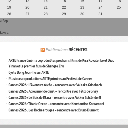
12
13
14
15
16
17
18
19
20
21
22
23
24
25
26
27
28
29
30
31
« Sep
Nov »
Publications
RÉCENTES
ARTE France Cinéma coproduit les prochains films de Kira Kovalenko et Diao
Yinan et le premier film de Shengze Zhu
Cycle Bong Joon-ho sur ARTE
Plusieurs coproductions ARTE primées au Festival de Cannes
Cannes 2026 : L’Aventure rêvée – rencontre avec Valeska Grisebach
Cannes 2026 : Adieu monde cruel – rencontre avec Félix de Givry
Cannes 2026 : Le Bois de Klara – rencontre avec Volker Schlöndorff
Cannes 2026 : Titanic Ocean – rencontre avec Konstantina Kotzamani
Cannes 2026 : Les Roches rouges – rencontre avec Bruno Dumont