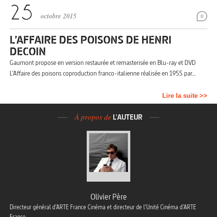
octobre 2015
0
L’AFFAIRE DES POISONS DE HENRI
DECOIN
Gaumont propose en version restaurée et remasterisée en Blu-ray et DVD
L’Affaire des poisons coproduction franco-italienne réalisée en 1955 par…
Lire la suite >>
À propos de
L'AUTEUR
Olivier Père
Directeur général d’ARTE France Cinéma et directeur de l’Unité Cinéma d’ARTE
France.