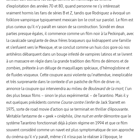
d’exploitation des années 70 et 80, quand personne ne s’y intéressait
vraiment hormis les fans de séries B et Z, tandis que Rodriguez a évoqué un
folklore vampirique typiquement mexicain (on le croit sur parole). Le film est
plus curieux qu’il n’y paraît en raison de sa construction. Scindé en deux
parties presque égales, il commence comme un film noir à la Peckinpah, avec
la cavalcade sanglante de deux frères braqueurs qui kidnappent une famille
et s’enfuient vers le Mexique, et se conclut comme un huis clos gore où nos
antihéros débarquent dans un bouge infesté de vampires latinos et se livrent
à un massacre en règle dans la grande tradition des films de démons et de
zombies, prétexte à un déluge de maquillages spéciaux, d’hémoglobine et
de fluides visqueux. Cette coupure aussi violente qu’inattendue, inexplicable
et très surprenante dans le contexte d’un pastiche de film de drive-in,
annonce la coupure qui interviendra au milieu de
Boulevard de la mort
, l’un
des plus beaux films – sinon le plus expérimental – de Tarantino. Mais il y
eut quelques précédents comme
Course contre l’enfer
de Jack Starrett en
1975, sorte de road movie d’action qui se terminait en thriller d’épouvante.
Véritable fantasme de « geek » cinéphile,
Une nuit en enfer
démontre que le
système Tarantino fonctionnait déjà à plein régime en 1994 et que ce film
souvent considéré comme un navet est plus symptomatique de son approche
du cinéma qu’il n’y paraît, même s’il n’osa pas le réaliser à l’époque, le