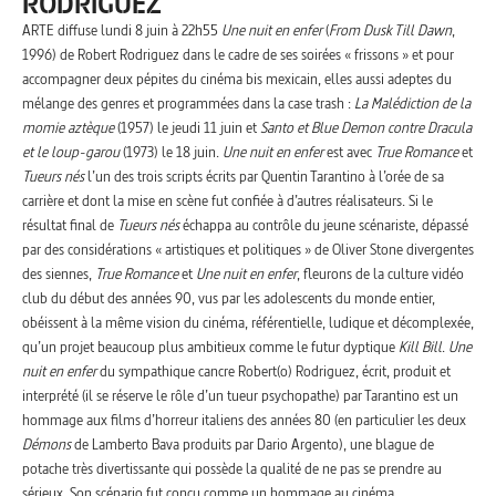
RODRIGUEZ
ARTE diffuse lundi 8 juin à 22h55
Une nuit en enfer
(
From Dusk Till Dawn
,
1996) de Robert Rodriguez dans le cadre de ses soirées « frissons » et pour
accompagner deux pépites du cinéma bis mexicain, elles aussi adeptes du
mélange des genres et programmées dans la case trash :
La Malédiction de la
momie aztèque
(1957) le jeudi 11 juin et
Santo et Blue Demon contre Dracula
et le loup-garou
(1973) le 18 juin.
Une nuit en enfer
est avec
True Romance
et
Tueurs nés
l’un des trois scripts écrits par Quentin Tarantino à l’orée de sa
carrière et dont la mise en scène fut confiée à d’autres réalisateurs. Si le
résultat final de
Tueurs nés
échappa au contrôle du jeune scénariste, dépassé
par des considérations « artistiques et politiques » de Oliver Stone divergentes
des siennes,
True Romance
et
Une nuit en enfer
, fleurons de la culture vidéo
club du début des années 90, vus par les adolescents du monde entier,
obéissent à la même vision du cinéma, référentielle, ludique et décomplexée,
qu’un projet beaucoup plus ambitieux comme le futur dyptique
Kill
Bill
.
Une
nuit en enfer
du sympathique cancre Robert(o) Rodriguez, écrit, produit et
interprété (il se réserve le rôle d’un tueur psychopathe) par Tarantino est un
hommage aux films d’horreur italiens des années 80 (en particulier les deux
Démons
de Lamberto Bava produits par Dario Argento), une blague de
potache très divertissante qui possède la qualité de ne pas se prendre au
sérieux. Son scénario fut conçu comme un hommage au cinéma