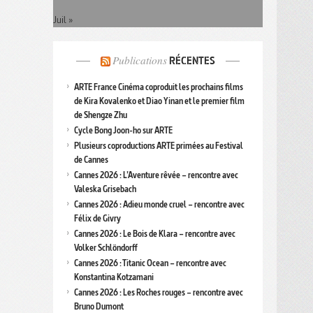
Juil »
Publications
RÉCENTES
ARTE France Cinéma coproduit les prochains films
de Kira Kovalenko et Diao Yinan et le premier film
de Shengze Zhu
Cycle Bong Joon-ho sur ARTE
Plusieurs coproductions ARTE primées au Festival
de Cannes
Cannes 2026 : L’Aventure rêvée – rencontre avec
Valeska Grisebach
Cannes 2026 : Adieu monde cruel – rencontre avec
Félix de Givry
Cannes 2026 : Le Bois de Klara – rencontre avec
Volker Schlöndorff
Cannes 2026 : Titanic Ocean – rencontre avec
Konstantina Kotzamani
Cannes 2026 : Les Roches rouges – rencontre avec
Bruno Dumont