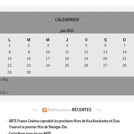
CALENDRIER
juin 2015
L
M
M
J
V
S
D
1
2
3
4
5
6
7
8
9
10
11
12
13
14
15
16
17
18
19
20
21
22
23
24
25
26
27
28
29
30
« Mai
Juil »
Publications
RÉCENTES
ARTE France Cinéma coproduit les prochains films de Kira Kovalenko et Diao
Yinan et le premier film de Shengze Zhu
Cycle Bong Joon-ho sur ARTE