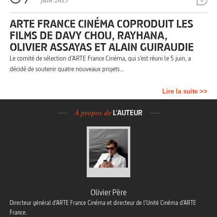
juin 2015
0
ARTE FRANCE CINÉMA COPRODUIT LES
FILMS DE DAVY CHOU, RAYHANA,
OLIVIER ASSAYAS ET ALAIN GUIRAUDIE
Le comité de sélection d’ARTE France Cinéma, qui s’est réuni le 5 juin, a
décidé de soutenir quatre nouveaux projets…
Lire la suite >>
À propos de
L'AUTEUR
Olivier Père
Directeur général d’ARTE France Cinéma et directeur de l’Unité Cinéma d’ARTE
France.