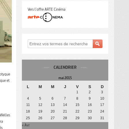
Vers l'offre ARTE Cinéma
CALENDRIER
iptyque
mai 2015
sque et
L
M
M
J
V
S
D
1
2
3
4
5
6
7
8
9
10
11
12
13
14
15
16
17
18
19
20
21
22
23
24
 Welles
25
26
27
28
29
30
31
ra
« Avr
és