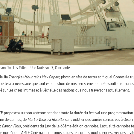
on film Les Mille et Une Nuits vol. 3, l’enchanté
e Jia Zhangke (
Mountains May Depart
, photo en tête de texte) et Miguel Gomes (le tr
pellera si nécessaire que tout est question de mise en scène et que le souffle romane
é sur les crises intimes et à l’échelle des nations que nous traversons actuellement.
ARTE proposera sur son antenne pendant toute la durée du festival une programmation
oire de Cannes, de
Mort à Venise
à
Rosetta
, sans oublier des soirées consacrées à Orson
t
Barton Fink
), présidents du jury de la 68ème édition cannoise. L’actualité cannoise fe
’offre numérique ARTE Cinéma, qui proposera des rencontres quotidiennes avec des invit