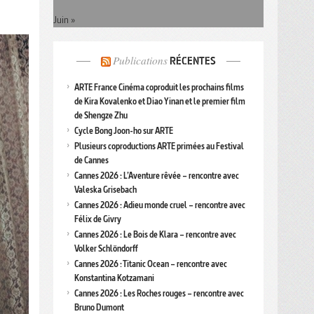
Juin »
Publications
RÉCENTES
ARTE France Cinéma coproduit les prochains films
de Kira Kovalenko et Diao Yinan et le premier film
de Shengze Zhu
Cycle Bong Joon-ho sur ARTE
Plusieurs coproductions ARTE primées au Festival
de Cannes
Cannes 2026 : L’Aventure rêvée – rencontre avec
Valeska Grisebach
Cannes 2026 : Adieu monde cruel – rencontre avec
Félix de Givry
Cannes 2026 : Le Bois de Klara – rencontre avec
Volker Schlöndorff
Cannes 2026 : Titanic Ocean – rencontre avec
Konstantina Kotzamani
Cannes 2026 : Les Roches rouges – rencontre avec
Bruno Dumont