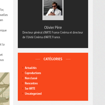
’or,
uvelles
 en
Olivier Père
érique
Directeur général d’ARTE France Cinéma et directeur
de l’Unité Cinéma d’ARTE France.
t la
 et
CATÉGORIES
ous
Actualités
Coproductions
Non classé
Rencontres
Sur ARTE
Uncategorized