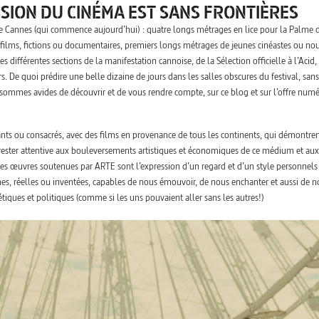
SSION DU CINÉMA EST SANS FRONTIÈRES
 Cannes (qui commence aujourd’hui) : quatre longs métrages en lice pour la Palme d
films, fictions ou documentaires, premiers longs métrages de jeunes cinéastes ou no
différentes sections de la manifestation cannoise, de la Sélection officielle à l’Acid,
s. De quoi prédire une belle dizaine de jours dans les salles obscures du festival, sans
sommes avides de découvrir et de vous rendre compte, sur ce blog et sur l’offre num
ants ou consacrés, avec des films en provenance de tous les continents, qui démontren
rester attentive aux bouleversements artistiques et économiques de ce médium et aux
es œuvres soutenues par ARTE sont l’expression d’un regard et d’un style personnels
es, réelles ou inventées, capables de nous émouvoir, de nous enchanter et aussi de n
ques et politiques (comme si les uns pouvaient aller sans les autres!)