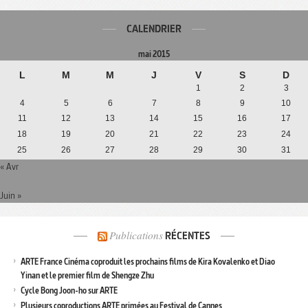
CALENDRIER
mai 2015
L
M
M
J
V
S
D
1
2
3
4
5
6
7
8
9
10
11
12
13
14
15
16
17
18
19
20
21
22
23
24
25
26
27
28
29
30
31
« Avr
Juin »
Publications
RÉCENTES
ARTE France Cinéma coproduit les prochains films de Kira Kovalenko et Diao
Yinan et le premier film de Shengze Zhu
Cycle Bong Joon-ho sur ARTE
Plusieurs coproductions ARTE primées au Festival de Cannes