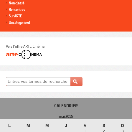
Non classé
Rencontres
Sur ARTE
Uncategorized
Vers l'offre ARTE Cinéma
CALENDRIER
mai 2015
L
M
M
J
V
S
D
1
2
3