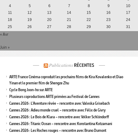
4
5
6
7
8
9
10
11
12
13
14
15
16
17
18
19
20
21
22
23
24
25
26
27
28
29
30
31
« Avr
Juin »
Publications
RÉCENTES
ARTE France Cinéma coproduit les prochains films de Kira Kovalenko et Diao
Yinan et le premier film de Shengze Zhu
Cycle Bong Joon-ho sur ARTE
Plusieurs coproductions ARTE primées au Festival de Cannes
Cannes 2026 : L’Aventure rêvée – rencontre avec Valeska Grisebach
Cannes 2026 : Adieu monde cruel – rencontre avec Félix de Givry
Cannes 2026 : Le Bois de Klara – rencontre avec Volker Schlöndorff
Cannes 2026 : Titanic Ocean – rencontre avec Konstantina Kotzamani
Cannes 2026 : Les Roches rouges – rencontre avec Bruno Dumont