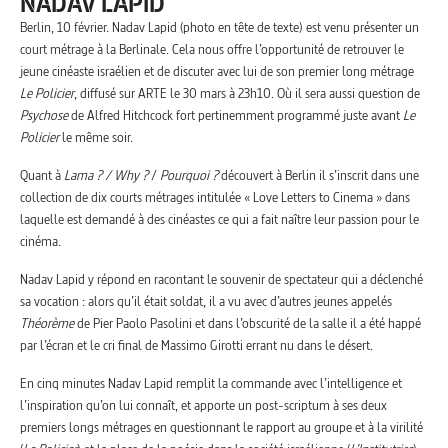
NADAV LAPID
Berlin, 10 février. Nadav Lapid (photo en tête de texte) est venu présenter un
court métrage à la Berlinale. Cela nous offre l’opportunité de retrouver le
jeune cinéaste israélien et de discuter avec lui de son premier long métrage
Le Policier
, diffusé sur ARTE le 30 mars à 23h10. Où il sera aussi question de
Psychose
de Alfred Hitchcock fort pertinemment programmé juste avant
Le
Policier
le même soir.
Quant à
Lama ? / Why ?
/
Pourquoi ?
découvert à Berlin il s’inscrit dans une
collection de dix courts métrages intitulée « Love Letters to Cinema » dans
laquelle est demandé à des cinéastes ce qui a fait naître leur passion pour le
cinéma.
Nadav Lapid y répond en racontant le souvenir de spectateur qui a déclenché
sa vocation : alors qu’il était soldat, il a vu avec d’autres jeunes appelés
Théorème
de Pier Paolo Pasolini et dans l’obscurité de la salle il a été happé
par l’écran et le cri final de Massimo Girotti errant nu dans le désert.
En cinq minutes Nadav Lapid remplit la commande avec l’intelligence et
l’inspiration qu’on lui connaît, et apporte un post-scriptum à ses deux
premiers longs métrages en questionnant le rapport au groupe et à la virilité