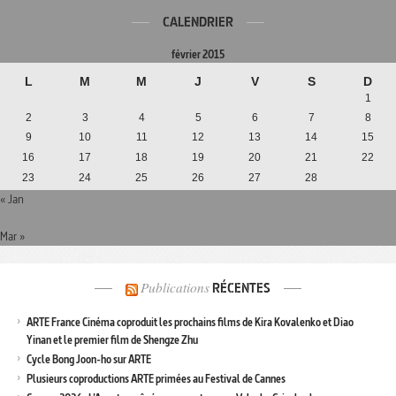
CALENDRIER
février 2015
L
M
M
J
V
S
D
1
2
3
4
5
6
7
8
9
10
11
12
13
14
15
16
17
18
19
20
21
22
23
24
25
26
27
28
« Jan
Mar »
Publications
RÉCENTES
ARTE France Cinéma coproduit les prochains films de Kira Kovalenko et Diao
Yinan et le premier film de Shengze Zhu
Cycle Bong Joon-ho sur ARTE
Plusieurs coproductions ARTE primées au Festival de Cannes