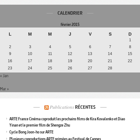
CALENDRIER
février 2015
L
M
M
J
V
S
D
1
2
3
4
5
6
7
8
9
10
11
12
13
14
15
16
17
18
19
20
21
22
23
24
25
26
27
28
« Jan
Mar »
Publications
RÉCENTES
ARTE France Cinéma coproduit les prochains films de Kira Kovalenko et Diao
Yinan et le premier film de Shengze Zhu
Cycle Bong Joon-ho sur ARTE
Plusieurs coproductions ARTE primées au Festival de Cannes