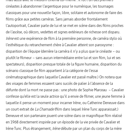
cinéastes à abandonner l’argentique pour le numérique, les tournages
classiques pour une nouvelle façon, libre, solitaire et autonome de faire des
films grâce aux petites caméras. Sans jamais aborder frontalement
l’autoportrait, Cavalier parle de lui et se met en scène dans des films proches
de l’ascèse, où décors, vedettes et signes extérieurs de richesse ont disparu.
Irène
est une expérience de film à la première personne, de caméra stylo où
l’esthétique du retranchement chère à Cavalier atteint son paroxysme :
disparition de l’équipe (derrière la caméra il n’y a plus que le cinéaste – ou
plutôt le filmeur – sans aucun intermédiaire entre lui et son film, lui et ses
spectateurs), disparition presque totale de la figure humaine, disparition du
scénario classique (le film appartient à la catégorie de l’essai
cinématographique dans laquelle Cavalier est passé maître.) On notera que
des visages de femmes essaient sans succès de palier à l’absence de la
défunte dont la mort ne passe pas : une photo de Sophie Marceau – Cavalier
confesse qu’elle est la seule actrice qu’il a envie de filmer, une jeune femme à
laquelle il pense un moment pour incarner Irène, ou Catherine Deneuve dans
un court extrait de
La Chamade
(film dans lequel Irène Tunc apparaissait.)
Deneuve et son partenaire jouent une scène dans ce magnifique film réalisé
en 1968 directement inspirée par un épisode de la vie privée de Cavalier et
Irène Tunc. Plus étrangement,
Irène
débute par un plan du corps de la mère