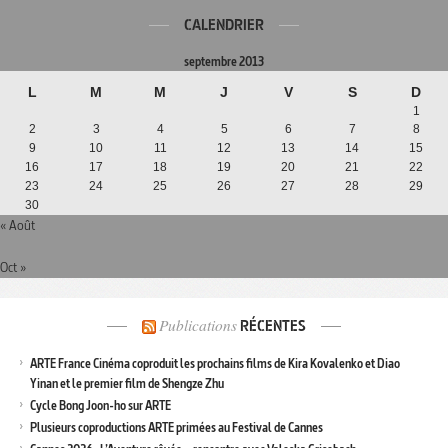
CALENDRIER
septembre 2013
L
M
M
J
V
S
D
1
2
3
4
5
6
7
8
9
10
11
12
13
14
15
16
17
18
19
20
21
22
23
24
25
26
27
28
29
30
« Août
Oct »
Publications
RÉCENTES
ARTE France Cinéma coproduit les prochains films de Kira Kovalenko et Diao
Yinan et le premier film de Shengze Zhu
Cycle Bong Joon-ho sur ARTE
Plusieurs coproductions ARTE primées au Festival de Cannes