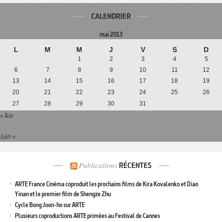
CALENDRIER
mai 2013
L
M
M
J
V
S
D
1
2
3
4
5
6
7
8
9
10
11
12
13
14
15
16
17
18
19
20
21
22
23
24
25
26
27
28
29
30
31
« Avr
Juin »
Publications
RÉCENTES
ARTE France Cinéma coproduit les prochains films de Kira Kovalenko et Diao
Yinan et le premier film de Shengze Zhu
Cycle Bong Joon-ho sur ARTE
Plusieurs coproductions ARTE primées au Festival de Cannes