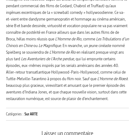
pendant commercial des films de Godard, Chabrol et Truffaut) qu’aux
ingénues excentriques de la « screwball comedy » hollywoodienne. Ce va-
et-vient entre dandysme germanopratin et hommage au cinéma américain,
série B et bande dessinée, virtuosité et vocation populaire ne va pas vraiment
connaître de postérité en France ailleurs que dans les autres films de de
Broca, hélas moins réussis que
L’Homme de Rio
, comme
Les Tribulations d’un
Chinois en Chine
ou
Le Magnifique
. En revanche, un jeune cinéaste nommé
Spielberg se souviendra de
L’Homme de Rio
en réalisant presque vingt ans
plus tard
Les Aventuriers de l’Arche perdue
, qui lui emprunte certains
épisodes, eux-mêmes inspirés par les serials américains des années 40.
Aller-retour transatlantique Hollywood-Paris-Hollywood, comme celui de
Tuttle-Melville-Tarantino à propos du film noir. Sauf que
L’Homme de Rio
est
beaucoup plus gracieux, virevoltant et amusant que le premier épisode des
aventures d’Indiana Jones, et que chaque nouvelle vision, surtout dans cette
restauration numérique, est source de plaisir de d’enchantement.
Catégories :
Sur ARTE
Laisser un commentaire