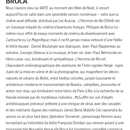
BROCA
Nous l’avions revu sur ARTE au moment des fêtes de Noël, il ressort
aujourd’hui en salle dans une splendide version numérique – celle que la
chaîne avait diffusée, distribué par Les Acacias :
L’Homme de Rio
(1964) est
un classique inégalé du cinéma d’aventures français. Philippe de Broca lui-
même nous offrit de beaux moments de cinéma de divertissement avec
Cartouche
ou
Le Magnifique
, mais il ne fit jamais mieux entouré d’une fidèle
et belle équipe : Daniel Boulanger aux dialogues, Jean-Paul Rappeneau au
scénario, Georges Delerue à la musique, et bien sûr Jean-Paul Belmondo en
héros casse-cou, bondissant et sympathique.
L’Homme de Rio
est
l’équivalent cinématographique des aventures de Tintin signées Hergé : ligne
claire de la mise en scène et de la photographie, qui magnifient les décors
naturels et urbains du Brésil, entre favélas colorées, jungle luxuriante et
architecture moderne et monumentale de Brasilia ; péripéties, poursuites et
action non stop, qui trimbalent notre héros de Paris à Rio à la recherche de sa
fiancée enlevée par de mystérieux individus ; McGuffin (un vol d’objets
archéologiques précieux) prétexte à une intrigue de sérial avec des cascades
et des méchants dignes des meilleurs James Bond (Adolfo Celi reprendra du
service un an plus tard dans
Opération Tonnerre
) ; personnage féminin aussi
horripilant qu’irrésistible (la belle Françoise Dorléac) qui renvoie autant à une
misogynie très Nouvelle Vague (de Broca fut longtemps considéré comme le