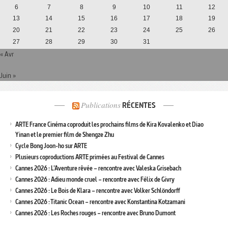
6
7
8
9
10
11
12
13
14
15
16
17
18
19
20
21
22
23
24
25
26
27
28
29
30
31
« Avr
Juin »
Publications
RÉCENTES
ARTE France Cinéma coproduit les prochains films de Kira Kovalenko et Diao
Yinan et le premier film de Shengze Zhu
Cycle Bong Joon-ho sur ARTE
Plusieurs coproductions ARTE primées au Festival de Cannes
Cannes 2026 : L’Aventure rêvée – rencontre avec Valeska Grisebach
Cannes 2026 : Adieu monde cruel – rencontre avec Félix de Givry
Cannes 2026 : Le Bois de Klara – rencontre avec Volker Schlöndorff
Cannes 2026 : Titanic Ocean – rencontre avec Konstantina Kotzamani
Cannes 2026 : Les Roches rouges – rencontre avec Bruno Dumont