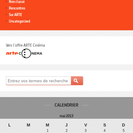
Non classé
Rencontres
Sur ARTE
Uncategorized
Vers l'offre ARTE Cinéma
CALENDRIER
mai 2013
L
M
M
J
V
S
D
1
2
3
4
5