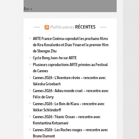
Avr »
Publications
RÉCENTES
ARTE France Cinéma coproduit les prochains films
de Kira Kovalenko et Diao Yinan et le premier film
de Shengze Zhu
Cycle Bong Joon-ho sur ARTE
Plusieurs coproductions ARTE primées au Festival
de Cannes
Cannes 2026 : L’Aventure rêvée – rencontre avec
Valeska Grisebach
Cannes 2026 : Adieu monde cruel – rencontre avec
Félix de Givry
Cannes 2026 : Le Bois de Klara – rencontre avec
Volker Schlöndorff
Cannes 2026 : Titanic Ocean – rencontre avec
Konstantina Kotzamani
Cannes 2026 : Les Roches rouges – rencontre avec
Bruno Dumont