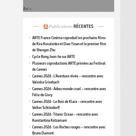
Avr »
Publications
RÉCENTES
ARTE France Cinéma coproduit les prochains films
de Kira Kovalenko et Diao Yinan et le premier film
de Shengze Zhu
Cycle Bong Joon-ho sur ARTE
Plusieurs coproductions ARTE primées au Festival
de Cannes
Cannes 2026 : L’Aventure rêvée – rencontre avec
Valeska Grisebach
Cannes 2026 : Adieu monde cruel – rencontre avec
Félix de Givry
Cannes 2026 : Le Bois de Klara – rencontre avec
Volker Schlöndorff
Cannes 2026 : Titanic Ocean – rencontre avec
Konstantina Kotzamani
Cannes 2026 : Les Roches rouges – rencontre avec
Bruno Dumont