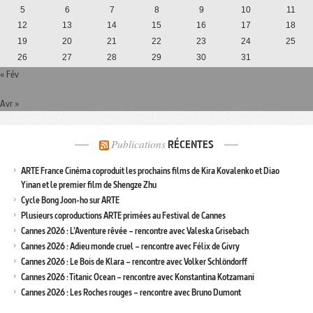
5
6
7
8
9
10
11
12
13
14
15
16
17
18
19
20
21
22
23
24
25
26
27
28
29
30
31
« Fév
Avr »
Publications
RÉCENTES
ARTE France Cinéma coproduit les prochains films de Kira Kovalenko et Diao
Yinan et le premier film de Shengze Zhu
Cycle Bong Joon-ho sur ARTE
Plusieurs coproductions ARTE primées au Festival de Cannes
Cannes 2026 : L’Aventure rêvée – rencontre avec Valeska Grisebach
Cannes 2026 : Adieu monde cruel – rencontre avec Félix de Givry
Cannes 2026 : Le Bois de Klara – rencontre avec Volker Schlöndorff
Cannes 2026 : Titanic Ocean – rencontre avec Konstantina Kotzamani
Cannes 2026 : Les Roches rouges – rencontre avec Bruno Dumont