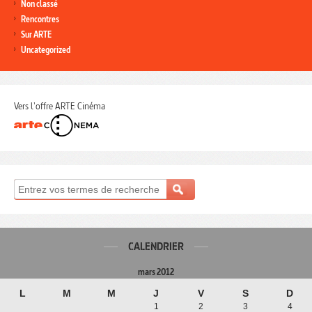
Non classé
Rencontres
Sur ARTE
Uncategorized
Vers l'offre ARTE Cinéma
CALENDRIER
mars 2012
L
M
M
J
V
S
D
1
2
3
4