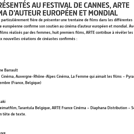
RÉSENTÉS AU FESTIVAL DE CANNES, ARTE
MA D’AUTEUR EUROPÉEN ET MONDIAL
particulièrement fière de présenter une trentaine de films dans les différentes
elle européenne confirme son soutien au cinéma d’auteur européen et mondial. Av
ilms réalisés par des femmes, huit premiers films, ARTE contribue à révéler les
 nouvelles créations de cinéastes confirmés :
ne Barrault
nce Cinéma, Auvergne-Rhône-Alpes Cinéma, La Femme qui aimait les films – Pyr
tembre (France, Belgique)
saki
 Heimatfilm, Tarantula Belgique, ARTE France Cinéma – Diaphana Distribution – S
n tête de texte.
euve