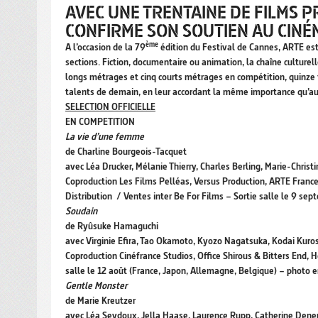
AVEC UNE TRENTAINE DE FILMS P
CONFIRME SON SOUTIEN AU CINÉ
ème
A l’occasion de la 79
édition du Festival de Cannes, ARTE est 
sections. Fiction, documentaire ou animation, la chaîne cultur
longs métrages et cinq courts métrages en compétition, quinze f
talents de demain, en leur accordant la même importance qu’aux
SELECTION OFFICIELLE
EN COMPETITION
La vie d’une femme
de Charline Bourgeois-Tacquet
avec Léa Drucker, Mélanie Thierry, Charles Berling, Marie-Christi
Coproduction Les Films Pelléas, Versus Production, ARTE Fra
Distribution / Ventes inter Be For Films – Sortie salle le 9 sep
Soudain
de Ryûsuke Hamaguchi
avec Virginie Efira, Tao Okamoto, Kyozo Nagatsuka, Kodai Kuro
Coproduction Cinéfrance Studios, Office Shirous & Bitters End,
salle le 12 août (France, Japon, Allemagne, Belgique) – photo e
Gentle Monster
de Marie Kreutzer
avec Léa Seydoux, Jella Haase, Laurence Rupp, Catherine Den