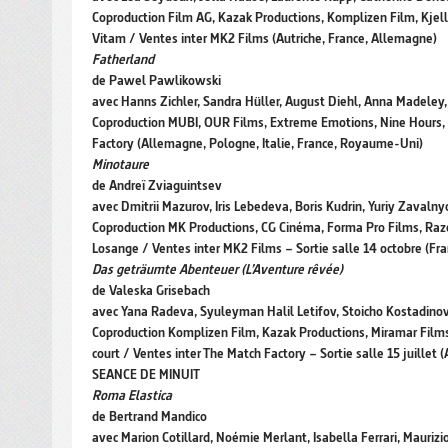
Coproduction Film AG, Kazak Productions, Komplizen Film, Kjell
Vitam / Ventes inter MK2 Films (Autriche, France, Allemagne)
Fatherland
de Pawel Pawlikowski
avec Hanns Zichler, Sandra Hüller, August Diehl, Anna Madeley,
Coproduction MUBI, OUR Films, Extreme Emotions, Nine Hours, 
Factory (Allemagne, Pologne, Italie, France, Royaume-Uni)
Minotaure
de Andreï Zviaguintsev
avec Dmitrii Mazurov, Iris Lebedeva, Boris Kudrin, Yuriy Zavaln
Coproduction MK Productions, CG Cinéma, Forma Pro Films, Raz
Losange / Ventes inter MK2 Films – Sortie salle 14 octobre (Fr
Das geträumte Abenteuer (L’Aventure rêvée)
de Valeska Grisebach
avec Yana Radeva, Syuleyman Halil Letifov, Stoicho Kostadino
Coproduction Komplizen Film, Kazak Productions, Miramar Fil
court / Ventes inter The Match Factory – Sortie salle 15 juillet 
SEANCE DE MINUIT
Roma Elastica
de Bertrand Mandico
avec Marion Cotillard, Noémie Merlant, Isabella Ferrari, Mauriz