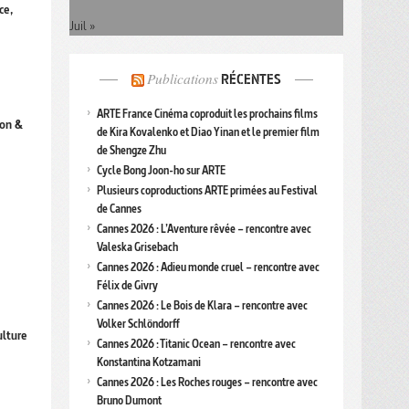
ce,
Juil »
Publications
RÉCENTES
ARTE France Cinéma coproduit les prochains films
ion &
de Kira Kovalenko et Diao Yinan et le premier film
de Shengze Zhu
Cycle Bong Joon-ho sur ARTE
Plusieurs coproductions ARTE primées au Festival
de Cannes
Cannes 2026 : L’Aventure rêvée – rencontre avec
Valeska Grisebach
Cannes 2026 : Adieu monde cruel – rencontre avec
Félix de Givry
Cannes 2026 : Le Bois de Klara – rencontre avec
Volker Schlöndorff
ulture
Cannes 2026 : Titanic Ocean – rencontre avec
Konstantina Kotzamani
Cannes 2026 : Les Roches rouges – rencontre avec
Bruno Dumont