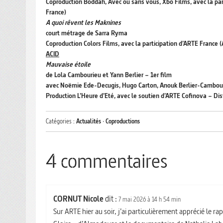
Coproduction Boddah, Avec ou sans vous, Xbo Films, avec la part
France)
A quoi rêvent les Maknines
court métrage de Sarra Ryma
Coproduction Colors Films, avec la participation d’ARTE France 
ACID
Mauvaise étoile
de Lola Cambourieu et Yann Berlier – 1er film
avec Noëmie Ede-Decugis, Hugo Carton, Anouk Berlier-Cambou
Production L’Heure d’Eté, avec le soutien d’ARTE Cofinova – Di
Catégories :
Actualités
·
Coproductions
4 commentaires
CORNUT Nicole
dit :
7 mai 2026 à 14 h 54 min
Sur ARTE hier au soir, j’ai particulièrement apprécié le