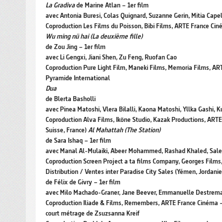
La Gradiva
de Marine Atlan – 1er film
avec Antonia Buresi, Colas Quignard, Suzanne Gerin, Mitia Cape
Coproduction Les Films du Poisson, Bibi Films, ARTE France Cin
Wu ming nü hai (La deuxième fille)
de Zou Jing – 1er film
avec Li Gengxi, Jiani Shen, Zu Feng, Ruofan Cao
Coproduction Pure Light Film, Maneki Films, Memoria Films, ART
Pyramide International
Dua
de Blerta Basholli
avec Pinea Matoshi, Vlera Bilalli, Kaona Matoshi, Yllka Gashi, 
Coproduction Alva Films, Iköne Studio, Kazak Productions, ARTE
Suisse, France)
Al Mahattah (The Station)
de Sara Ishaq – 1er film
avec Manal Al-Mulaiki, Abeer Mohammed, Rashad Khaled, Sal
Coproduction Screen Project a ta films Company, Georges Films
Distribution / Ventes inter Paradise City Sales (Yémen, Jordan
de Félix de Givry – 1er film
avec Milo Machado-Graner, Jane Beever, Emmanuelle Destrem
Coproduction Iliade & Films, Remembers, ARTE France Cinéma – 
court métrage de Zsuzsanna Kreif