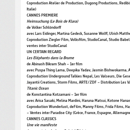
Coproduction Atelier de Production, Dugong Productions, Redibi
Italie)
CANNES PREMIERE
Heimsuchung (Le Bois de Klara)
de Volker Schlöndorff
avec Lars Eidinger, Martina Gedeck, Susanne Wolff, Ulrich Matt
Coproduction Ziegler Film, Volksfilm, StudioCanal, Studio Bab
ventes inter StudioCanal
UN CERTAIN REGARD
Les Eléphants dans la Brume
de Abinash Bikram Shah – 1er film
avec Puspa Thing Lama, Deepika Yadav, Jasmin Bishwokarma, A
Coproduction Underground Talkies Nepal, Les Valseurs, Die Ges
Jayantii Creations, Storm Films, ARTE/ZDF – Distribution Les Va
Titanic Ocean
de Konstantina Kotzamani – 1er film
avec Arisa Sasaki, Melina Mardini, Haruna Matsui, Kotone Hana
Coproduction Wunderlust, deFilm, Manny Films, Frida Films, H
– Ventes inter Paradise City (Grèce, France, Espagne, Allemagn
CANNES CLASSICS
Une vie manifeste