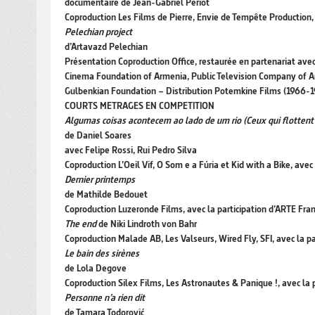
documentaire de Jean-Gabriel Périot
Coproduction Les Films de Pierre, Envie de Tempête Production,
Pelechian project
d’Artavazd Pelechian
Présentation Coproduction Office, restaurée en partenariat avec
Cinema Foundation of Armenia, Public Television Company of A
Gulbenkian Foundation – Distribution Potemkine Films (1966-19
COURTS METRAGES EN COMPETITION
Algumas coisas acontecem ao lado de um rio (Ceux qui flottent s
de Daniel Soares
avec Felipe Rossi, Rui Pedro Silva
Coproduction L’Oeil Vif, O Som e a Fúria et Kid with a Bike, avec
Dernier printemps
de Mathilde Bedouet
Coproduction Luzeronde Films, avec la participation d’ARTE Fra
The end
de Niki Lindroth von Bahr
Coproduction Malade AB, Les Valseurs, Wired Fly, SFI, avec la 
Le bain des sirènes
de Lola Degove
Coproduction Silex Films, Les Astronautes & Panique !, avec la 
Personne n’a rien dit
de Tamara Todorović