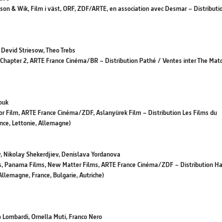
son & Wik, Film i väst, ORF, ZDF/ARTE, en association avec Desmar – Distributi
 Devid Striesow, Theo Trebs
Chapter 2, ARTE France Cinéma/BR – Distribution Pathé / Ventes inter The Mat
youk
or Film, ARTE France Cinéma/ZDF, Aslanyürek Film – Distribution Les Films du
ance, Lettonie, Allemagne)
v, Nikolay Shekerdjiev, Denislava Yordanova
ms, Panama Films, New Matter Films, ARTE France Cinéma/ZDF – Distribution Ha
(Allemagne, France, Bulgarie, Autriche)
io Lombardi, Ornella Muti, Franco Nero