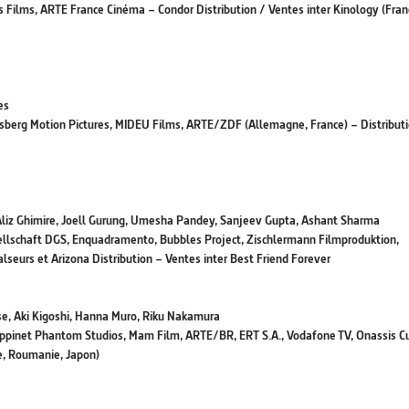
s Films, ARTE France Cinéma – Condor Distribution / Ventes inter Kinology (Fran
hes
elsberg Motion Pictures, MIDEU Films, ARTE/ZDF (Allemagne, France) – Distribut
liz Ghimire, Joell Gurung, Umesha Pandey, Sanjeev Gupta, Ashant Sharma
ellschaft DGS, Enquadramento, Bubbles Project, Zischlermann Filmproduktion,
lseurs et Arizona Distribution – Ventes inter Best Friend Forever
se, Aki Kigoshi, Hanna Muro, Riku Nakamura
appinet Phantom Studios, Mam Film, ARTE/BR, ERT S.A., Vodafone TV, Onassis C
e, Roumanie, Japon)