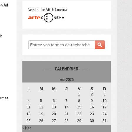
on Ad
Vers l'offre ARTE Cinéma
ch
CALENDRIER
mai 2026
L
M
M
J
V
S
D
1
2
3
ut et
4
5
6
7
8
9
10
11
12
13
14
15
16
17
18
19
20
21
22
23
24
25
26
27
28
29
30
31
« Mar