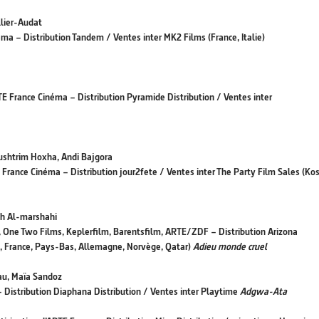
llier-Audat
éma – Distribution Tandem / Ventes inter MK2 Films (France, Italie)
E France Cinéma – Distribution Pyramide Distribution / Ventes inter
Kushtrim Hoxha, Andi Bajgora
 France Cinéma – Distribution jour2fete / Ventes inter The Party Film Sales (Ko
eh Al-marshahi
, One Two Films, Keplerfilm, Barentsfilm, ARTE/ZDF – Distribution Arizona
ie, France, Pays-Bas, Allemagne, Norvège, Qatar)
Adieu monde cruel
au, Maïa Sandoz
Distribution Diaphana Distribution / Ventes inter Playtime
Adgwa-Ata