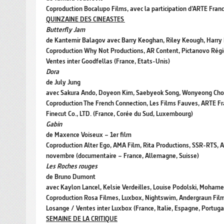
Coproduction Bocalupo Films, avec la participation d’ARTE Franc
QUINZAINE DES CINEASTES
Butterfly Jam
de Kantemir Balagov avec Barry Keoghan, Riley Keough, Harry M
Coproduction Why Not Productions, AR Content, Pictanovo Régio
Ventes inter Goodfellas (France, Etats-Unis)
Dora
de July Jung
avec Sakura Ando, Doyeon Kim, Saebyeok Song, Wonyeong Cho
Coproduction The French Connection, Les Films Fauves, ARTE Fr
Finecut Co., LTD. (France, Corée du Sud, Luxembourg)
Gabin
de Maxence Voiseux – 1er film
Coproduction Alter Ego, AMA Film, Rita Productions, SSR-RTS, AR
novembre (documentaire – France, Allemagne, Suisse)
Les Roches rouges
de Bruno Dumont
avec Kaylon Lancel, Kelsie Verdeilles, Louise Podolski, Mohame
Coproduction Rosa Filmes, Luxbox, Nightswim, Andergraun Films,
Losange / Ventes inter Luxbox (France, Italie, Espagne, Portuga
SEMAINE DE LA CRITIQUE