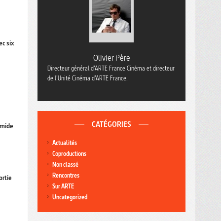
ec six
Olivier Père
Directeur général d’ARTE France Cinéma et directeur
de l’Unité Cinéma d’ARTE France.
CATÉGORIES
amide
Actualités
Coproductions
Non classé
Rencontres
ortie
Sur ARTE
Uncategorized