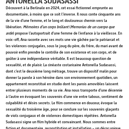
ANTONELLA SUDASASSI
Découvert à la Berlinale en 2024, cet essai fictionnel emprunte au
documentaire, à moins que ce soit l’inverse. Il nous conte cinquante ans
de la vie d’une femme, et le long et douloureux chemin vers la
libération.
Mémoires d’un corps brûlant
(
Memorias de un cuerpo que
arde
) propose l’autoportrait d’une femme de l’enfance à la vieillesse. En
voix-off, Ana raconte avec ses mots une vie gâchée par le patriarcat et
les violences conjugales, sous le joug du père, du frère, du mari avant de
pouvoir enfin prendre le contrôle de son existence et son corps, et de
goûter à une indépendance véritable. Il est beaucoup question de
sexualité, et de plaisir. La cinéaste costaricaine Antonella Sudasassi,
dont c’est le deuxième long métrage, trouve un dispositif malin pour
donner la parole à son héroïne dans son environnement quotidien, un
appartement reconstitué en studio dont les parois amovibles laissent
entrer plusieurs moments de sa vie. Ana nous transporte d’une décennie
à l’autre en évoquant les souvenirs d’une vie entre tabous, sentiment de
culpabilité et désirs secrets. Le film commence en douceur, évoque la
sexualité du troisième âge, pour se conclure sur les souvenirs glaçants
de viols conjugaux et de violences domestiques répétées. Antonella
Sudasassi signe un film hybride et convaincant. Nous sommes entre
fiction et documentaire, reconstitution et installation – un décor unique