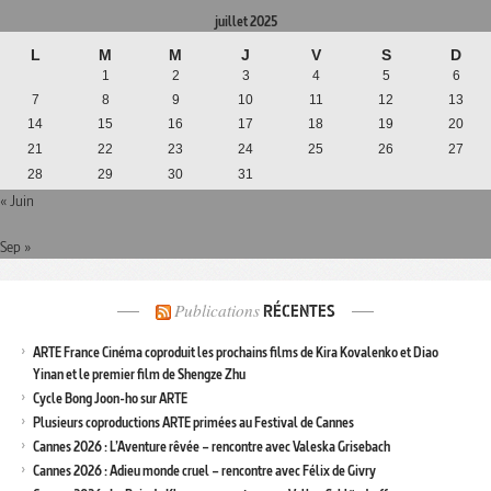
juillet 2025
L
M
M
J
V
S
D
1
2
3
4
5
6
7
8
9
10
11
12
13
14
15
16
17
18
19
20
21
22
23
24
25
26
27
28
29
30
31
« Juin
Sep »
Publications
RÉCENTES
ARTE France Cinéma coproduit les prochains films de Kira Kovalenko et Diao
Yinan et le premier film de Shengze Zhu
Cycle Bong Joon-ho sur ARTE
Plusieurs coproductions ARTE primées au Festival de Cannes
Cannes 2026 : L’Aventure rêvée – rencontre avec Valeska Grisebach
Cannes 2026 : Adieu monde cruel – rencontre avec Félix de Givry