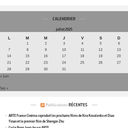
CALENDRIER
juillet 2025
L
M
M
J
V
S
D
1
2
3
4
5
6
7
8
9
10
11
12
13
14
15
16
17
18
19
20
21
22
23
24
25
26
27
28
29
30
31
« Juin
Sep »
Publications
RÉCENTES
ARTE France Cinéma coproduit les prochains films de Kira Kovalenko et Diao
Yinan et le premier film de Shengze Zhu
Cycle Bong Joon-ho sur ARTE