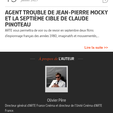
juillet 2025
5
AGENT TROUBLE DE JEAN-PIERRE MOCKY
ET LA SEPTIÈME CIBLE DE CLAUDE
PINOTEAU
ARTE vous permettra de voir ou de revoir en septembre deux films
d’espionnage français des années 1980, imaginatifs et mouvementés,…
Lire la suite >>
À propos de
L'AUTEUR
Olivier Père
Directeur général d’ARTE France Cinéma et directeur de l’Unité Cinéma d’ARTE
France.