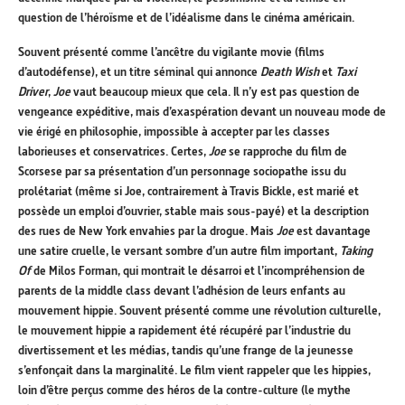
question de l’héroïsme et de l’idéalisme dans le cinéma américain.
Souvent présenté comme l’ancêtre du vigilante movie (films
d’autodéfense), et un titre séminal qui annonce
Death Wish
et
Taxi
Driver
,
Joe
vaut beaucoup mieux que cela. Il n’y est pas question de
vengeance expéditive, mais d’exaspération devant un nouveau mode de
vie érigé en philosophie, impossible à accepter par les classes
laborieuses et conservatrices. Certes,
Joe
se rapproche du film de
Scorsese par sa présentation d’un personnage sociopathe issu du
prolétariat (même si Joe, contrairement à Travis Bickle, est marié et
possède un emploi d’ouvrier, stable mais sous-payé) et la description
des rues de New York envahies par la drogue. Mais
Joe
est davantage
une satire cruelle, le versant sombre d’un autre film important,
Taking
Of
de Milos Forman, qui montrait le désarroi et l’incompréhension de
parents de la middle class devant l’adhésion de leurs enfants au
mouvement hippie. Souvent présenté comme une révolution culturelle,
le mouvement hippie a rapidement été récupéré par l’industrie du
divertissement et les médias, tandis qu’une frange de la jeunesse
s’enfonçait dans la marginalité. Le film vient rappeler que les hippies,
loin d’être perçus comme des héros de la contre-culture (le mythe