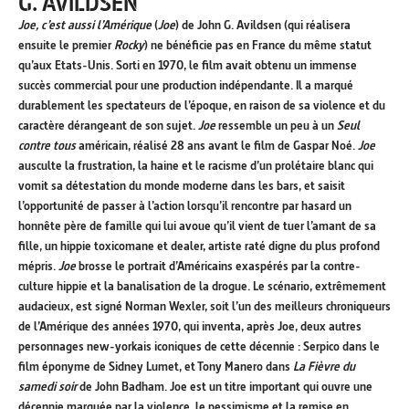
G. AVILDSEN
Joe, c’est aussi l’Amérique
(
Joe
) de John G. Avildsen (qui réalisera
ensuite le premier
Rocky
) ne bénéficie pas en France du même statut
qu’aux Etats-Unis. Sorti en 1970, le film avait obtenu un immense
succès commercial pour une production indépendante. Il a marqué
durablement les spectateurs de l’époque, en raison de sa violence et du
caractère dérangeant de son sujet.
Joe
ressemble un peu à un
Seul
contre tous
américain, réalisé 28 ans avant le film de Gaspar Noé.
Joe
ausculte la frustration, la haine et le racisme d’un prolétaire blanc qui
vomit sa détestation du monde moderne dans les bars, et saisit
l’opportunité de passer à l’action lorsqu’il rencontre par hasard un
honnête père de famille qui lui avoue qu’il vient de tuer l’amant de sa
fille, un hippie toxicomane et dealer, artiste raté digne du plus profond
mépris.
Joe
brosse le portrait d’Américains exaspérés par la contre-
culture hippie et la banalisation de la drogue.
Le scénario, extrêmement
audacieux, est signé Norman Wexler, soit l’un des meilleurs chroniqueurs
de l’Amérique des années 1970, qui inventa, après Joe, deux autres
personnages new-yorkais iconiques de cette décennie : Serpico dans le
film éponyme de Sidney Lumet, et Tony Manero dans
La Fièvre du
samedi soir
de John Badham. Joe est un titre important qui ouvre une
décennie marquée par la violence, le pessimisme et la remise en