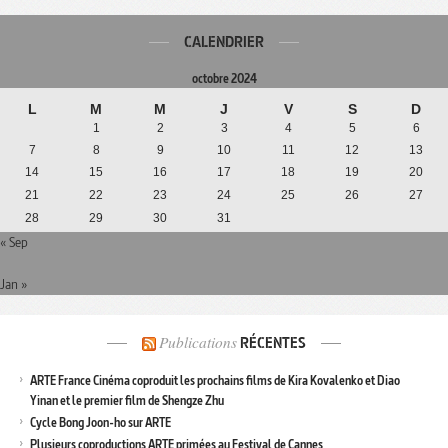
CALENDRIER
octobre 2024
L
M
M
J
V
S
D
1
2
3
4
5
6
7
8
9
10
11
12
13
14
15
16
17
18
19
20
21
22
23
24
25
26
27
28
29
30
31
« Sep
Jan »
Publications
RÉCENTES
ARTE France Cinéma coproduit les prochains films de Kira Kovalenko et Diao
Yinan et le premier film de Shengze Zhu
Cycle Bong Joon-ho sur ARTE
Plusieurs coproductions ARTE primées au Festival de Cannes