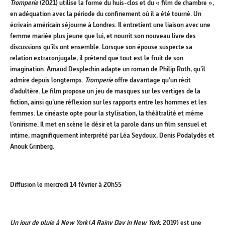
Tromperie
(2021) utilise la forme du huis-clos et du « film de chambre »,
en adéquation avec la période du confinement où il a été tourné. Un
écrivain américain séjourne à Londres. Il entretient une liaison avec une
femme mariée plus jeune que lui, et nourrit son nouveau livre des
discussions qu’ils ont ensemble. Lorsque son épouse suspecte sa
relation extraconjugale, il prétend que tout est le fruit de son
imagination. Arnaud Desplechin adapte un roman de Philip Roth, qu’il
admire depuis longtemps.
Tromperie
offre davantage qu’un récit
d’adultère. Le film propose un jeu de masques sur les vertiges de la
fiction, ainsi qu’une réflexion sur les rapports entre les hommes et les
femmes. Le cinéaste opte pour la stylisation, la théâtralité et même
l’onirisme. Il met en scène le désir et la parole dans un film sensuel et
intime, magnifiquement interprété par Léa Seydoux, Denis Podalydès et
Anouk Grinberg.
Diffusion le mercredi 14 février à 20h55
Un jour de pluie à New York
(
A Rainy Day in New York
, 2019) est une