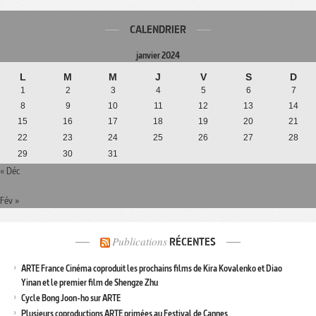
CALENDRIER
janvier 2024
L
M
M
J
V
S
D
1
2
3
4
5
6
7
8
9
10
11
12
13
14
15
16
17
18
19
20
21
22
23
24
25
26
27
28
29
30
31
« Déc
Fév »
Publications
RÉCENTES
ARTE France Cinéma coproduit les prochains films de Kira Kovalenko et Diao
Yinan et le premier film de Shengze Zhu
Cycle Bong Joon-ho sur ARTE
Plusieurs coproductions ARTE primées au Festival de Cannes