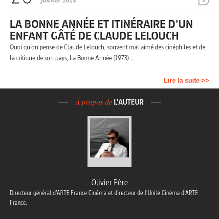
janvier 2024
0
LA BONNE ANNÉE ET ITINÉRAIRE D’UN
ENFANT GÂTÉ DE CLAUDE LELOUCH
Quoi qu’on pense de Claude Lelouch, souvent mal aimé des cinéphiles et de
la critique de son pays, La Bonne Année (1973)…
Lire la suite >>
À propos de
L'AUTEUR
Olivier Père
Directeur général d’ARTE France Cinéma et directeur de l’Unité Cinéma d’ARTE
France.