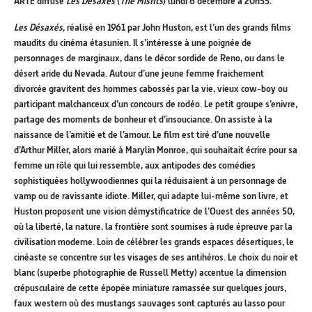
ARTE diffuse
Les Désaxés
(
The Misfits
) lundi 6 décembre à 20h55.
Les Désaxés
, réalisé en 1961 par John Huston, est l’un des grands films
maudits du cinéma étasunien. Il s’intéresse à une poignée de
personnages de marginaux, dans le décor sordide de Reno, ou dans le
désert aride du Nevada. Autour d’une jeune femme fraichement
divorcée gravitent des hommes cabossés par la vie, vieux cow-boy ou
participant malchanceux d’un concours de rodéo. Le petit groupe s’enivre,
partage des moments de bonheur et d’insouciance. On assiste à la
naissance de l’amitié et de l’amour. Le film est tiré d’une nouvelle
d’Arthur Miller, alors marié à Marylin Monroe, qui souhaitait écrire pour sa
femme un rôle qui lui ressemble, aux antipodes des comédies
sophistiquées hollywoodiennes qui la réduisaient à un personnage de
vamp ou de ravissante idiote. Miller, qui adapte lui-même son livre, et
Huston proposent une vision démystificatrice de l’Ouest des années 50,
où la liberté, la nature, la frontière sont soumises à rude épreuve par la
civilisation moderne. Loin de célébrer les grands espaces désertiques, le
cinéaste se concentre sur les visages de ses antihéros. Le choix du noir et
blanc (superbe photographie de Russell Metty) accentue la dimension
crépusculaire de cette épopée miniature ramassée sur quelques jours,
faux western où des mustangs sauvages sont capturés au lasso pour