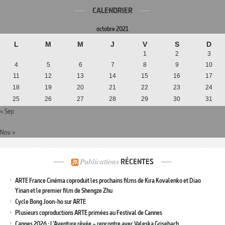
CALENDRIER
octobre 2021
L
M
M
J
V
S
D
1
2
3
4
5
6
7
8
9
10
11
12
13
14
15
16
17
18
19
20
21
22
23
24
25
26
27
28
29
30
31
« Sep
Nov »
Publications
RÉCENTES
ARTE France Cinéma coproduit les prochains films de Kira Kovalenko et Diao
Yinan et le premier film de Shengze Zhu
Cycle Bong Joon-ho sur ARTE
Plusieurs coproductions ARTE primées au Festival de Cannes
Cannes 2026 : L’Aventure rêvée – rencontre avec Valeska Grisebach