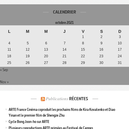
CALENDRIER
octobre 2021
L
M
M
J
V
S
D
1
2
3
4
5
6
7
8
9
10
11
12
13
14
15
16
17
18
19
20
21
22
23
24
25
26
27
28
29
30
31
« Sep
Nov »
Publications
RÉCENTES
ARTE France Cinéma coproduit les prochains films de Kira Kovalenko et Diao
Yinan et le premier film de Shengze Zhu
Cycle Bong Joon-ho sur ARTE
Plusieurs coproductions ARTE primées au Festival de Cannes