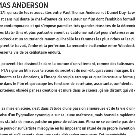
MAS ANDERSON
17), qui scelle les retrouvailles entre Paul Thomas Anderson et Daniel Day-Lewi
st sans nul doute le chef-d’œuvre de son auteur, un film dont l’ambition formel
e contemporaine et qui s’impose parmi les très grandes réussites de la décenni
es Etats-Unis et plus particulièrement sa Californie natale) pour s’intéresser au
cock est un couturier de renom qui habille les femmes les plus riches et les p
ptent le travail, l’ordre et la perfection. La rencontre inattendue entre Woodcock
er la vie de ce célibataire endurci.
 peuvent être dissimulés dans la couture d’un vêtement, comme des talismans
 PTA signe un film sous le sceau du secret et du non-dit, qui avance masqué. Il 
ntiments et les émotions, à l’image du couple étrange et quasi incestueux formé 
 dans le film et qui occupe les fonctions de secrétaire, assistante, confidente,
térieur, obsédé par ses créations et muré dans le silence, génie distant qui vit
e sa mise en scène, c’est dans l’étude d’une passion amoureuse et de la vie d’un
emprise d’un Pygmalion tyrannique sur sa jeune maîtresse, mais bouscule rapidem
les statuts de muse, potiche ou pièce de collection. Alma ne se contente pas de 
e pouvoir sur l’artiste misogyne en lui imposant un rituel de sa propre invention
urge et qu’il accepte dans une sorte d’abandon amoureux. Cet imprévisible