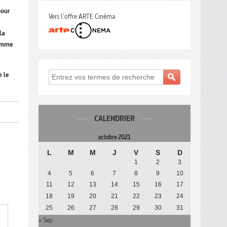
pour
Vers l'offre ARTE Cinéma
la
comme
e le
CALENDRIER
octobre 2021
L
M
M
J
V
S
D
1
2
3
4
5
6
7
8
9
10
11
12
13
14
15
16
17
18
19
20
21
22
23
24
25
26
27
28
29
30
31
« Sep