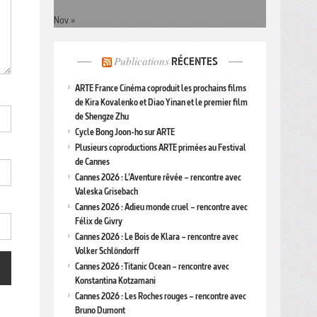
Nov »
Publications
RÉCENTES
ARTE France Cinéma coproduit les prochains films
de Kira Kovalenko et Diao Yinan et le premier film
de Shengze Zhu
Cycle Bong Joon-ho sur ARTE
Plusieurs coproductions ARTE primées au Festival
de Cannes
Cannes 2026 : L’Aventure rêvée – rencontre avec
Valeska Grisebach
Cannes 2026 : Adieu monde cruel – rencontre avec
Félix de Givry
Cannes 2026 : Le Bois de Klara – rencontre avec
Volker Schlöndorff
Cannes 2026 : Titanic Ocean – rencontre avec
Konstantina Kotzamani
Cannes 2026 : Les Roches rouges – rencontre avec
Bruno Dumont