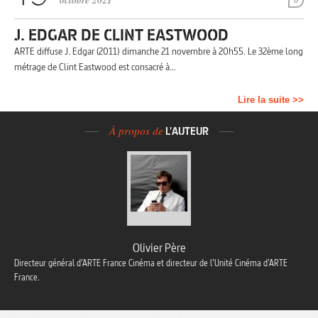
octobre 2021
0
J. EDGAR DE CLINT EASTWOOD
ARTE diffuse J. Edgar (2011) dimanche 21 novembre à 20h55. Le 32ème long
métrage de Clint Eastwood est consacré à…
Lire la suite >>
À propos de
L'AUTEUR
Olivier Père
Directeur général d’ARTE France Cinéma et directeur de l’Unité Cinéma d’ARTE
France.