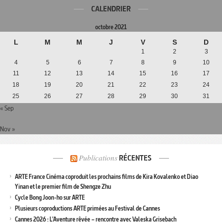
CALENDRIER
octobre 2021
L
M
M
J
V
S
D
1
2
3
4
5
6
7
8
9
10
11
12
13
14
15
16
17
18
19
20
21
22
23
24
25
26
27
28
29
30
31
« Sep
Nov »
Publications
RÉCENTES
ARTE France Cinéma coproduit les prochains films de Kira Kovalenko et Diao
Yinan et le premier film de Shengze Zhu
Cycle Bong Joon-ho sur ARTE
Plusieurs coproductions ARTE primées au Festival de Cannes
Cannes 2026 : L’Aventure rêvée – rencontre avec Valeska Grisebach