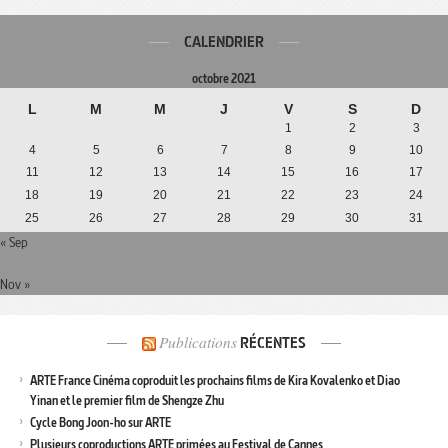
CALENDRIER
octobre 2021
L
M
M
J
V
S
D
1
2
3
4
5
6
7
8
9
10
11
12
13
14
15
16
17
18
19
20
21
22
23
24
25
26
27
28
29
30
31
« Sep
Nov »
Publications
RÉCENTES
ARTE France Cinéma coproduit les prochains films de Kira Kovalenko et Diao
Yinan et le premier film de Shengze Zhu
Cycle Bong Joon-ho sur ARTE
Plusieurs coproductions ARTE primées au Festival de Cannes