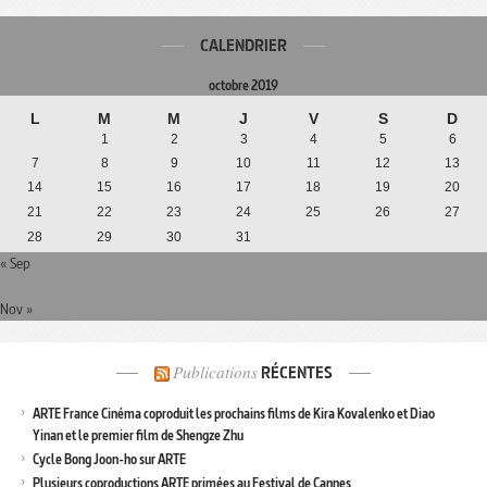
CALENDRIER
octobre 2019
L
M
M
J
V
S
D
1
2
3
4
5
6
7
8
9
10
11
12
13
14
15
16
17
18
19
20
21
22
23
24
25
26
27
28
29
30
31
« Sep
Nov »
Publications
RÉCENTES
ARTE France Cinéma coproduit les prochains films de Kira Kovalenko et Diao
Yinan et le premier film de Shengze Zhu
Cycle Bong Joon-ho sur ARTE
Plusieurs coproductions ARTE primées au Festival de Cannes