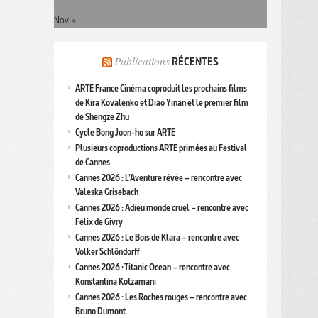
Nov »
Publications
RÉCENTES
ARTE France Cinéma coproduit les prochains films
de Kira Kovalenko et Diao Yinan et le premier film
de Shengze Zhu
Cycle Bong Joon-ho sur ARTE
Plusieurs coproductions ARTE primées au Festival
de Cannes
Cannes 2026 : L’Aventure rêvée – rencontre avec
Valeska Grisebach
Cannes 2026 : Adieu monde cruel – rencontre avec
Félix de Givry
Cannes 2026 : Le Bois de Klara – rencontre avec
Volker Schlöndorff
Cannes 2026 : Titanic Ocean – rencontre avec
Konstantina Kotzamani
Cannes 2026 : Les Roches rouges – rencontre avec
Bruno Dumont