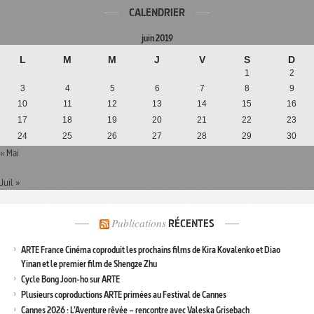
CALENDRIER
juin 2019
L
M
M
J
V
S
D
1
2
3
4
5
6
7
8
9
10
11
12
13
14
15
16
17
18
19
20
21
22
23
24
25
26
27
28
29
30
« Mai
Juil »
Publications
RÉCENTES
ARTE France Cinéma coproduit les prochains films de Kira Kovalenko et Diao
Yinan et le premier film de Shengze Zhu
Cycle Bong Joon-ho sur ARTE
Plusieurs coproductions ARTE primées au Festival de Cannes
Cannes 2026 : L’Aventure rêvée – rencontre avec Valeska Grisebach