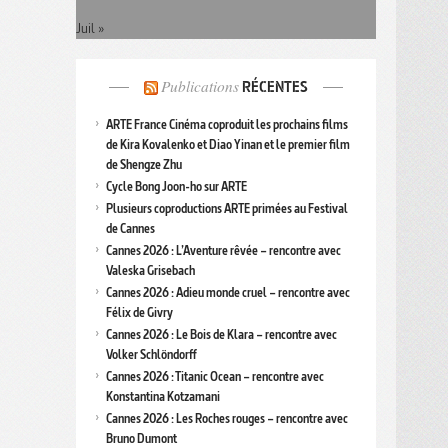
Juil »
Publications
RÉCENTES
ARTE France Cinéma coproduit les prochains films
de Kira Kovalenko et Diao Yinan et le premier film
de Shengze Zhu
Cycle Bong Joon-ho sur ARTE
Plusieurs coproductions ARTE primées au Festival
de Cannes
Cannes 2026 : L’Aventure rêvée – rencontre avec
Valeska Grisebach
Cannes 2026 : Adieu monde cruel – rencontre avec
Félix de Givry
Cannes 2026 : Le Bois de Klara – rencontre avec
Volker Schlöndorff
Cannes 2026 : Titanic Ocean – rencontre avec
Konstantina Kotzamani
Cannes 2026 : Les Roches rouges – rencontre avec
Bruno Dumont