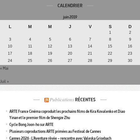
CALENDRIER
juin 2019
L
M
M
J
V
S
D
1
2
3
4
5
6
7
8
9
10
11
12
13
14
15
16
17
18
19
20
21
22
23
24
25
26
27
28
29
30
« Mai
Juil »
Publications
RÉCENTES
ARTE France Cinéma coproduit les prochains films de Kira Kovalenko et Diao
Yinan et le premier film de Shengze Zhu
Cycle Bong Joon-ho sur ARTE
Plusieurs coproductions ARTE primées au Festival de Cannes
Cannes 2026 : L’Aventure rêvée – rencontre avec Valeska Grisebach