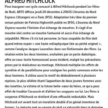
ALFRED HITCHCOCK
Pour inaugurer son cycle consacré à Alfred Hitchcock pendant les fêtes
de Noël, ARTE diffuse jeudi 20 décembre à 20h55 L’Inconnu du Nord
Express (
Strangers on a Train
, 1951). Adaptation très libre du premier
roman policier de Patricia Highsmith publié en 1950,
L’Inconnu du Nord
Express
raconte l’histoire d’un échange de meurtres. Il s’agit d’un
meurtre réel contre un meurtre fantasmé et aussi d’un échange de
culpabilité. Même s’il n’a tué personne, le faux coupable du film doit
quand même expier « une faute métaphysique liée au péché originel »,
comme l’analyse Jacques Lourcelles dans son Dictionnaire des films. La
relation entre les deux hommes, enchaînés par un pacte diabolique,
offre un sous-texte homosexuel assez évident, malgré les précautions
prises par le réalisateur au montage. Hitchcock multiplie les effets de
symétrie et de parallélisme pour souligner les points communs entre les
deux hommes. Il utilise aussi le motif du dédoublement à plusieurs
reprises, le plus célèbre étant l’apparition de deux jeunes femmes avec
des lunettes, la victime et la future belle-sœur du héros, ce qui a pour
effet de troubler l’assassin et d’attirer les soupçons sur lui. Les films à
suspense d’Hitchcock se révèlent d’une efficacité redoutable. Mais
Hitchcock est avant tout un moraliste doublé d’un génial inventeur de
formes. Le cinéaste met au service du récit sa virtuosité dans le domaine