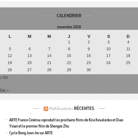
CALENDRIER
novembre 2018
L
M
M
J
V
S
D
1
2
3
4
5
6
7
8
9
10
11
12
13
14
15
16
17
18
19
20
21
22
23
24
25
26
27
28
29
30
« Oct
Déc »
Publications
RÉCENTES
ARTE France Cinéma coproduit les prochains films de Kira Kovalenko et Diao
Yinan et le premier film de Shengze Zhu
Cycle Bong Joon-ho sur ARTE