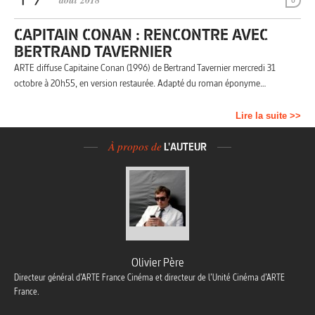
août 2018
0
CAPITAIN CONAN : RENCONTRE AVEC
BERTRAND TAVERNIER
ARTE diffuse Capitaine Conan (1996) de Bertrand Tavernier mercredi 31
octobre à 20h55, en version restaurée. Adapté du roman éponyme…
Lire la suite >>
À propos de
L'AUTEUR
Olivier Père
Directeur général d’ARTE France Cinéma et directeur de l’Unité Cinéma d’ARTE
France.