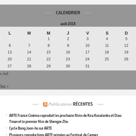
CALENDRIER
août 2018
L
M
M
J
V
S
D
1
2
3
4
5
6
7
8
9
10
11
12
13
14
15
16
17
18
19
20
21
22
23
24
25
26
27
28
29
30
31
« Juil
Sep »
Publications
RÉCENTES
ARTE France Cinéma coproduit les prochains films de Kira Kovalenko et Diao
Yinan et le premier film de Shengze Zhu
Cycle Bong Joon-ho sur ARTE
Plusieurs coproductions ARTE primées au Festival de Cannes