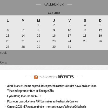
CALENDRIER
août 2018
L
M
M
J
V
S
D
1
2
3
4
5
6
7
8
9
10
11
12
13
14
15
16
17
18
19
20
21
22
23
24
25
26
27
28
29
30
31
« Juil
Sep »
Publications
RÉCENTES
ARTE France Cinéma coproduit les prochains films de Kira Kovalenko et Diao
Yinan et le premier film de Shengze Zhu
Cycle Bong Joon-ho sur ARTE
Plusieurs coproductions ARTE primées au Festival de Cannes
Cannes 2026 : L’Aventure rêvée – rencontre avec Valeska Grisebach