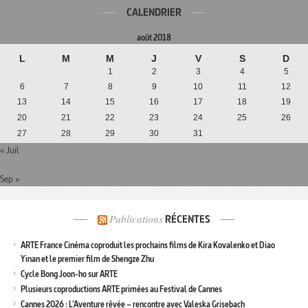
CALENDRIER
août 2018
L
M
M
J
V
S
D
1
2
3
4
5
6
7
8
9
10
11
12
13
14
15
16
17
18
19
20
21
22
23
24
25
26
27
28
29
30
31
« Juil
Sep »
Publications
RÉCENTES
ARTE France Cinéma coproduit les prochains films de Kira Kovalenko et Diao
Yinan et le premier film de Shengze Zhu
Cycle Bong Joon-ho sur ARTE
Plusieurs coproductions ARTE primées au Festival de Cannes
Cannes 2026 : L’Aventure rêvée – rencontre avec Valeska Grisebach