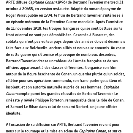
ARTE diffuse
Capitaine Conan
(1996) de Bertrand Tavernier mercredi 31
octobre à 20h55, en version restaurée. Adapté du roman éponyme de
Roger Vercel publié en 1934, le film de Bertrand Tavernier s’intéresse à
un épisode méconnu de la Première Guerre mondiale. Après l’armistice
du 11 novembre 1918, les troupes françaises qui se sont battues sur le
front oriental ne sont pas démobilisées. Casernés à Bucarest, des
soldats qui n’ont pas vu leur pays depuis des années doivent désormais
faire face aux Bolcheviks, anciens alliés et nouveaux ennemis. Au coeur
de cette guerre qui s’éternise et provoque de nombreux désordres,
Bertrand Tavernier dresse un tableau de l’armée française et de ses
officiers appartenant à des classes différentes. Il organise son film
autour de la figure fascinante de Conan, un guerrier plutôt qu’un soldat,
célèbre pour ses opérations commando, son franc-parler gouailleur et
insolent, et son autorité naturelle auprès de ses hommes.
Capitaine
Conan
compte parmi les grandes réussites de Bertrand Tavernier. Le
cinéaste y révèle Philippe Torreton, remarquable dans le rôle de Conan,
et Samuel Le Bihan dans celui de son ami Norbert, un jeune officier
idéaliste.
A l’occasion de sa diffusion sur ARTE, Bertrand Tavernier revient pour
nous sur le tournage et la mise en scène de
Capitaine Conan
, et sur ce