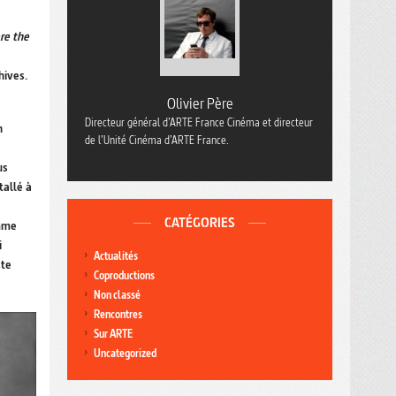
re the
hives.
Olivier Père
Directeur général d’ARTE France Cinéma et directeur
n
de l’Unité Cinéma d’ARTE France.
us
tallé à
CATÉGORIES
emme
i
Actualités
ste
Coproductions
Non classé
Rencontres
Sur ARTE
Uncategorized