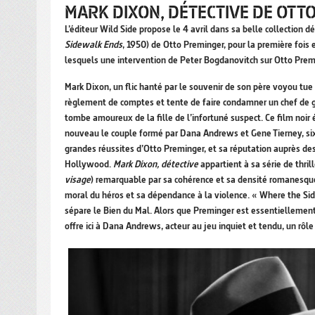
MARK DIXON, DÉTECTIVE DE OTT
L’éditeur Wild Side propose le 4 avril dans sa belle collection 
Sidewalk Ends
, 1950) de Otto Preminger, pour la première foi
lesquels une intervention de Peter Bogdanovitch sur Otto Premin
Mark Dixon, un flic hanté par le souvenir de son père voyou tue 
règlement de comptes et tente de faire condamner un chef de 
tombe amoureux de la fille de l’infortuné suspect. Ce film noir 
nouveau le couple formé par Dana Andrews et Gene Tierney, si
grandes réussites d’Otto Preminger, et sa réputation auprès des 
Hollywood.
Mark Dixon, détective
appartient à sa série de thril
visage
) remarquable par sa cohérence et sa densité romanesqu
moral du héros et sa dépendance à la violence. « Where the Sidewa
sépare le Bien du Mal. Alors que Preminger est essentiellement r
offre ici à Dana Andrews, acteur au jeu inquiet et tendu, un r