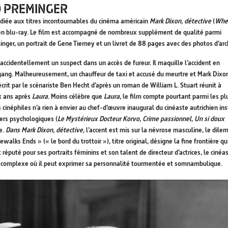
O PREMINGER
dédiée aux titres incontournables du cinéma américain
Mark Dixon, détective
(
Whe
s en blu-ray. Le film est accompagné de nombreux supplément de qualité parmi
ger, un portrait de Gene Tierney et un livret de 88 pages avec des photos d’arc
accidentellement un suspect dans un accès de fureur. Il maquille l’accident en
gang. Malheureusement, un chauffeur de taxi et accusé du meurtre et Mark Dixo
écrit par le scénariste Ben Hecht d’après un roman de William L. Stuart réunit à
x ans après
Laura
. Moins célèbre que
Laura
, le film compte pourtant parmi les pl
cinéphiles n’a rien à envier au chef-d’œuvre inaugural du cinéaste autrichien ins
lers psychologiques (
Le Mystérieux Docteur Korvo, Crime passionnel, Un si doux
e.
Dans Mark Dixon, détective,
l’accent est mis sur la névrose masculine, le dil
lks Ends » (« le bord du trottoir »), titre original, désigne la fine frontière qu
éputé pour ses portraits féminins et son talent de directeur d’actrices, le cinéa
ôle complexe où il peut exprimer sa personnalité tourmentée et somnambulique.