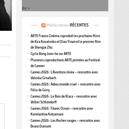
Avr »
Publications
RÉCENTES
ARTE France Cinéma coproduit les prochains films
de Kira Kovalenko et Diao Yinan et le premier film
de Shengze Zhu
Cycle Bong Joon-ho sur ARTE
Plusieurs coproductions ARTE primées au Festival
de Cannes
Cannes 2026 : L’Aventure rêvée – rencontre avec
Valeska Grisebach
Cannes 2026 : Adieu monde cruel – rencontre avec
Félix de Givry
Cannes 2026 : Le Bois de Klara – rencontre avec
Volker Schlöndorff
Cannes 2026 : Titanic Ocean – rencontre avec
Konstantina Kotzamani
Cannes 2026 : Les Roches rouges – rencontre avec
Bruno Dumont