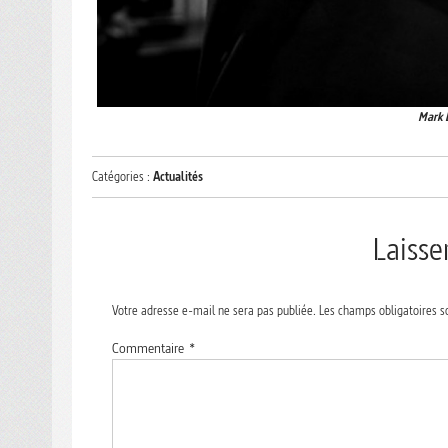
Mark D
Catégories :
Actualités
Laiss
Votre adresse e-mail ne sera pas publiée.
Les champs obligatoires s
Commentaire
*