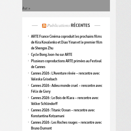
Avr »
Publications
RÉCENTES
ARTE France Cinéma coproduit les prochains films
de Kira Kovalenko et Diao Yinan et le premier film
de Shengze Zhu
Cycle Bong Joon-ho sur ARTE
Plusieurs coproductions ARTE primées au Festival
de Cannes
Cannes 2026 : L’Aventure rêvée – rencontre avec
Valeska Grisebach
Cannes 2026 : Adieu monde cruel – rencontre avec
Félix de Givry
Cannes 2026 : Le Bois de Klara – rencontre avec
Volker Schlöndorff
Cannes 2026 : Titanic Ocean – rencontre avec
Konstantina Kotzamani
Cannes 2026 : Les Roches rouges – rencontre avec
Bruno Dumont