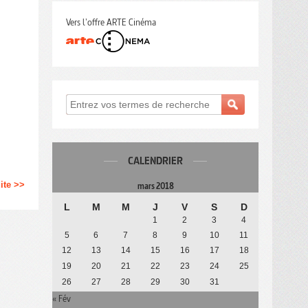
Vers l'offre ARTE Cinéma
CALENDRIER
uite >>
mars 2018
L
M
M
J
V
S
D
1
2
3
4
5
6
7
8
9
10
11
12
13
14
15
16
17
18
19
20
21
22
23
24
25
26
27
28
29
30
31
« Fév