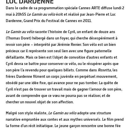
LUC DARDENNE
Dans le cadre de sa programmation spéciale Cannes ARTE diffuse lundi 2
mai à 20h55
Le Gamin au vélo
écrit et réalisé par Jean-Pierre et Luc
Dardenne, Grand Prix du Festival de Cannes en 2011.
Le Gamin au vélo
raconte l’histoire de Cyril, un enfant de douze ans
(Thomas Doret) hébergé dans un foyer, qui cherche désespérément à
revoir son père – interprété par Jérémie Renier. Son vélo est un bien
précieux car il représente son seul lien avec une figure paternelle
défaillante. Mais ce bien est l’objet de convoitise d’autres enfants et
Cyril devra se battre pour conserver ce vélo, ou le récupérer après que
son père l’a revendu pour quelques billets. Comme dans
Rosetta
, les
frères Dardenne filment un corps juvénile en perpétuel mouvement,
obsédé par une idée fixe, qui avance pour ne pas tomber. La quête de
Cyril n’est pas de trouver un travail mais de gagner l’amour de son père,
avant de comprendre que ce vœu ne pourra pas se réaliser, et de
chercher un nouvel objet de son affection.
Malgré son style réaliste,
Le Gamin au vélo
adopte une structure
narrative empruntée aux contes et aux mythes universels. Le film prend
la forme d’un récit initiatique. Le jeune garçon rencontre une bonne fée