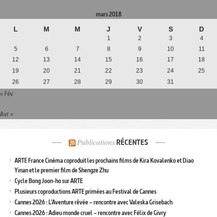
mars 2018
L
M
M
J
V
S
D
1
2
3
4
5
6
7
8
9
10
11
12
13
14
15
16
17
18
19
20
21
22
23
24
25
26
27
28
29
30
31
« Fév
Avr »
Publications
RÉCENTES
ARTE France Cinéma coproduit les prochains films de Kira Kovalenko et Diao
Yinan et le premier film de Shengze Zhu
Cycle Bong Joon-ho sur ARTE
Plusieurs coproductions ARTE primées au Festival de Cannes
Cannes 2026 : L’Aventure rêvée – rencontre avec Valeska Grisebach
Cannes 2026 : Adieu monde cruel – rencontre avec Félix de Givry