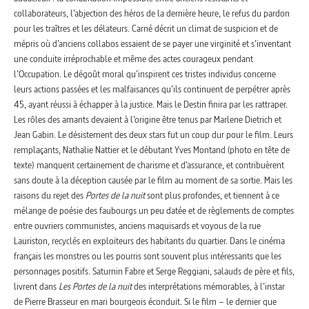
collaborateurs, l’abjection des héros de la dernière heure, le refus du pardon
pour les traîtres et les délateurs. Carné décrit un climat de suspicion et de
mépris où d’anciens collabos essaient de se payer une virginité et s’inventant
une conduite irréprochable et même des actes courageux pendant
l’Occupation. Le dégoût moral qu’inspirent ces tristes individus concerne
leurs actions passées et les malfaisances qu’ils continuent de perpétrer après
45, ayant réussi à échapper à la justice. Mais le Destin finira par les rattraper.
Les rôles des amants devaient à l’origine être tenus par Marlene Dietrich et
Jean Gabin. Le désistement des deux stars fut un coup dur pour le film. Leurs
remplaçants, Nathalie Nattier et le débutant Yves Montand (photo en tête de
texte) manquent certainement de charisme et d’assurance, et contribuèrent
sans doute à la déception causée par le film au moment de sa sortie. Mais les
raisons du rejet des
Portes de la nuit
sont plus profondes, et tiennent à ce
mélange de poésie des faubourgs un peu datée et de règlements de comptes
entre ouvriers communistes, anciens maquisards et voyous de la rue
Lauriston, recyclés en exploiteurs des habitants du quartier. Dans le cinéma
français les monstres ou les pourris sont souvent plus intéressants que les
personnages positifs. Saturnin Fabre et Serge Reggiani, salauds de père et fils,
livrent dans
Les Portes de la nuit
des interprétations mémorables, à l’instar
de Pierre Brasseur en mari bourgeois éconduit. Si le film – le dernier que