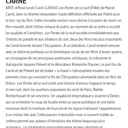
CARNÉ
ARTE diffuse lundi 3 avril à 20h50
Les Portes de la nuit
(1946) de Marcel
Carné, dans la récente restauration haute définition effectuée par Pathé pour
le blu-ray du film. Cette nouvelle version nous donne l’occasion de revoir un
film maudit, dont l’échec critique et public au moment de sa sortie a occulté
les qualités et l’ambition.
Les Portes de la nuit
succède immédiatement aux
Enfants du paradis
et aux
Visiteurs du soir
, deux des films les plus importants
de Carné tournés durant l’Occupation. A la Libération, Carné entend renouer
avec le réalisme poétique ou le fantastique social de ses films d’avant-guerre,
en compagnie de ses principaux partenaires artistiques, le scénariste et
dialoguiste Jacques Prévert et le décorateur Alexandre Trauner. Le pari fou de
Carné et de Prévert est de traiter « à chaud » l’atmosphère trouble des
premiers mois qui suivirent la fin de l’Occupation allemande dans un film de
fiction.
Les Portes de la nuit
conte une histoire d’amour tragique le temps
d’une nuit, dans les quartiers populaires du nord de Paris, Barbès
Rochechouart et ses environs. Un vagabond énigmatique y incarne le Destin,
qui va orchestrer le coup de foudre entre un jeune prolétaire et une belle
inconnue dont le manteau de fourrure et les bijoux trahissent l’appartenance
à un milieu très aisé. Cette passion impossible mais si souvent traitée au
cinéma permet aux auteurs d’introduire des thème beaucoup plus
audacieux : la cohabitation impossible entre anciens résistants et