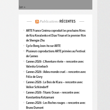
Jan »
Publications
RÉCENTES
ARTE France Cinéma coproduit les prochains films
de Kira Kovalenko et Diao Yinan et le premier film
de Shengze Zhu
Cycle Bong Joon-ho sur ARTE
Plusieurs coproductions ARTE primées au Festival
de Cannes
Cannes 2026 : L’Aventure rêvée – rencontre avec
Valeska Grisebach
Cannes 2026 : Adieu monde cruel – rencontre avec
Félix de Givry
Cannes 2026 : Le Bois de Klara – rencontre avec
Volker Schlöndorff
Cannes 2026 : Titanic Ocean – rencontre avec
Konstantina Kotzamani
Cannes 2026 : Les Roches rouges – rencontre avec
Bruno Dumont