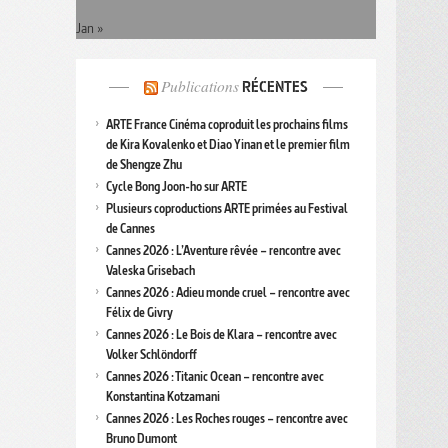
Jan »
Publications
RÉCENTES
ARTE France Cinéma coproduit les prochains films
de Kira Kovalenko et Diao Yinan et le premier film
de Shengze Zhu
Cycle Bong Joon-ho sur ARTE
Plusieurs coproductions ARTE primées au Festival
de Cannes
Cannes 2026 : L’Aventure rêvée – rencontre avec
Valeska Grisebach
Cannes 2026 : Adieu monde cruel – rencontre avec
Félix de Givry
Cannes 2026 : Le Bois de Klara – rencontre avec
Volker Schlöndorff
Cannes 2026 : Titanic Ocean – rencontre avec
Konstantina Kotzamani
Cannes 2026 : Les Roches rouges – rencontre avec
Bruno Dumont