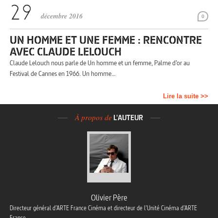
décembre 2016
0
UN HOMME ET UNE FEMME : RENCONTRE
AVEC CLAUDE LELOUCH
Claude Lelouch nous parle de Un homme et un femme, Palme d’or au
Festival de Cannes en 1966. Un homme…
Lire la suite >>
À propos de
L'AUTEUR
Olivier Père
Directeur général d’ARTE France Cinéma et directeur de l’Unité Cinéma d’ARTE
France.