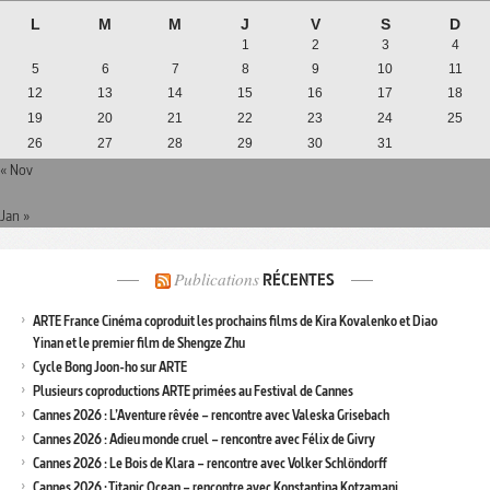
L
M
M
J
V
S
D
1
2
3
4
5
6
7
8
9
10
11
12
13
14
15
16
17
18
19
20
21
22
23
24
25
26
27
28
29
30
31
« Nov
Jan »
Publications
RÉCENTES
ARTE France Cinéma coproduit les prochains films de Kira Kovalenko et Diao
Yinan et le premier film de Shengze Zhu
Cycle Bong Joon-ho sur ARTE
Plusieurs coproductions ARTE primées au Festival de Cannes
Cannes 2026 : L’Aventure rêvée – rencontre avec Valeska Grisebach
Cannes 2026 : Adieu monde cruel – rencontre avec Félix de Givry
Cannes 2026 : Le Bois de Klara – rencontre avec Volker Schlöndorff
Cannes 2026 : Titanic Ocean – rencontre avec Konstantina Kotzamani