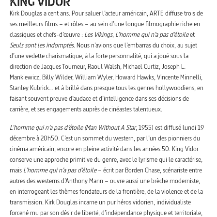
KING VIDOR
Kirk Douglas a cent ans. Pour saluer l’acteur américain, ARTE diffuse trois de
ses meilleurs films – et rôles – au sein d’une longue filmographie riche en
classiques et chefs-d’œuvre :
Les Vikings
,
L’homme qui n’a pas d’étoile
et
Seuls sont les indomptés
. Nous n’avions que l’embarras du choix, au sujet
d’une vedette charismatique, à la forte personnalité, qui a joué sous la
direction de Jacques Tourneur, Raoul Walsh, Michael Curtiz, Joseph L.
Mankiewicz, Billy Wilder, William Wyler, Howard Hawks, Vincente Minnelli,
Stanley Kubrick… et à brillé dans presque tous les genres hollywoodiens, en
faisant souvent preuve d’audace et d’intelligence dans ses décisions de
carrière, et ses engagements auprès de cinéastes talentueux.
L’homme qui n’a pas d’étoile (Man Without A Star
, 1955) est diffusé lundi 19
décembre à 20h50. C’est un sommet du western, par l’un des pionniers du
cinéma américain, encore en pleine activité dans les années 50. King Vidor
conserve une approche primitive du genre, avec le lyrisme qui le caractérise,
mais
L’homme qui n’a pas d’étoile
– écrit par Borden Chase, scénariste entre
autres des westerns d’Anthony Mann – ouvre aussi une brèche moderniste,
en interrogeant les thèmes fondateurs de la frontière, de la violence et de la
transmission. Kirk Douglas incarne un pur héros vidorien, individualiste
forcené mu par son désir de liberté, d’indépendance physique et territoriale,